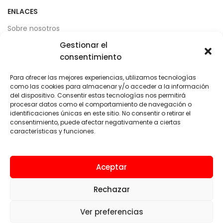
ENLACES
Sobre nosotros
Gestionar el
Servicios
consentimiento
ZonaÉlite™
Para ofrecer las mejores experiencias, utilizamos tecnologías
Localización y Contacto
como las cookies para almacenar y/o acceder a la información
del dispositivo. Consentir estas tecnologías nos permitirá
procesar datos como el comportamiento de navegación o
LEGAL
identificaciones únicas en este sitio. No consentir o retirar el
Aviso legal
consentimiento, puede afectar negativamente a ciertas
características y funciones.
Política de privacidad
Términos y condiciones de uso
Aceptar
Política de cookies
Rechazar
Ver preferencias
© 2024 - Ferregas García-Vaso, S.L. - Diseño web por