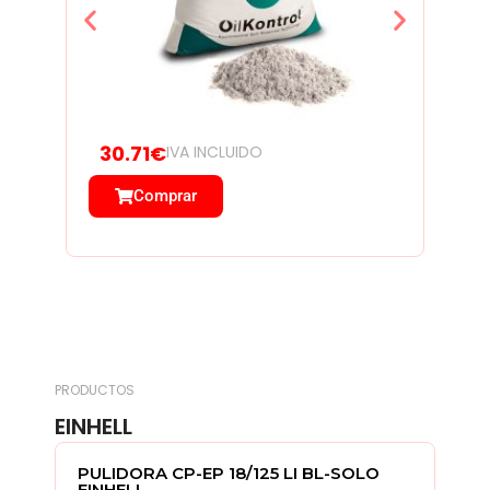
30.71€
IVA INCLUIDO
3
Comprar
PRODUCTOS
EINHELL
L
PULIDORA CP-EP 18/125 LI BL-SOLO
CA
EINHELL
1X