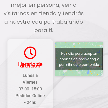
mejor en persona, ven a
visitarnos en tienda y tendrás
a nuestro equipo trabajando
para ti.
Haz clic para aceptar
cookies de marketing y
Horario de
permitir este contenido
atención
Lunes a
Viernes
07:00 -15:00
Pedidos Online
- 24hr.