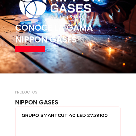
CONOCE LA GAMA
NIPPON GASES
Ver productos
PRODUCTOS
NIPPON GASES
IC
GRUPO SMARTCUT 40 LED 2739100
A