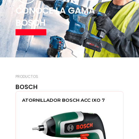
CONOCE LA GAMA
BOSCH
Ver productos
PRODUCTOS
BOSCH
ATORNILLADOR BOSCH ACC IXO 7
A