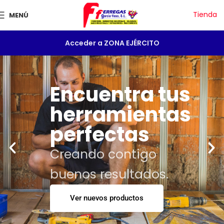
Tienda
MENÚ
Acceder a ZONA EJÉRCITO
Encuentra tus
herramientas
perfectas
Creando contigo
buenos resultados.
Ver nuevos productos