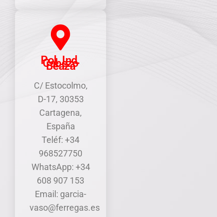
Pol. Ind.
Cabezo
Beaza
C/ Estocolmo,
D-17, 30353
Cartagena,
España
Teléf: +34
968527750
WhatsApp: +34
608 907 153
Email: garcia-
vaso@ferregas.es