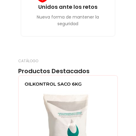
Unidos ante los retos
Nueva forma de mantener la
seguridad
CATÁLOGO
Productos Destacados
OILKONTROL SACO 6KG
GAF
POL