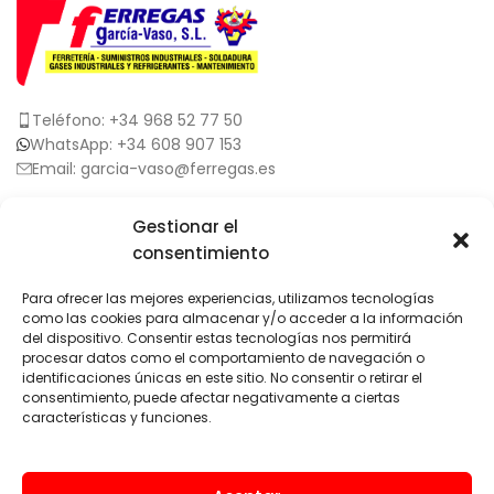
Teléfono: +34 968 52 77 50
WhatsApp: +34 608 907 153
Email: garcia-vaso@ferregas.es
SERVICIOS
Gestionar el
consentimiento
CRANEMANT – Técnica de Mantenimiento
NIPPON GASES – Gases Industriales y Soldadura
Para ofrecer las mejores experiencias, utilizamos tecnologías
como las cookies para almacenar y/o acceder a la información
Kimikal – Gases Refrigerantes
del dispositivo. Consentir estas tecnologías nos permitirá
procesar datos como el comportamiento de navegación o
Sistemas de elevación
identificaciones únicas en este sitio. No consentir o retirar el
consentimiento, puede afectar negativamente a ciertas
características y funciones.
ENLACES
Sobre nosotros