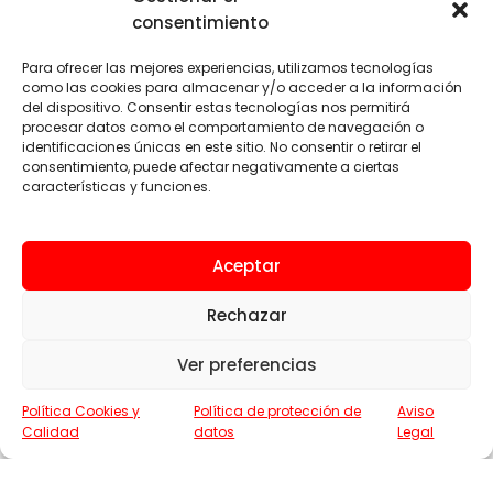
Sistemas de elevación
consentimiento
ENLACES
Para ofrecer las mejores experiencias, utilizamos tecnologías
como las cookies para almacenar y/o acceder a la información
Sobre nosotros
del dispositivo. Consentir estas tecnologías nos permitirá
procesar datos como el comportamiento de navegación o
Servicios
identificaciones únicas en este sitio. No consentir o retirar el
consentimiento, puede afectar negativamente a ciertas
ZonaÉlite™
características y funciones.
Localización y Contacto
Aceptar
LEGAL
Rechazar
Aviso legal
Política de privacidad
Ver preferencias
Términos y condiciones de uso
Política Cookies y
Política de protección de
Aviso
Política de cookies
Calidad
datos
Legal