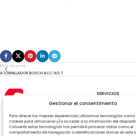
Mas reciente
ATORNILLADOR BOSCH ACC IXO 7
SERVICIOS
Gestionar el consentimiento
CRANEMANT – Téc
Mantenimiento
Para ofrecer las mejores experiencias, utilizamos tecnologías como 
NIPPON GASES – Gas
cookies para almacenar y/o acceder a la información del dispositi
Soldadura
Consentir estas tecnologías nos permitirá procesar datos como el
Teléfono: +34 968 52 77 50
comportamiento de navegación o identificaciones únicas en este si
WhatsApp: +34 608 907 153
Kimikal – Gases Re