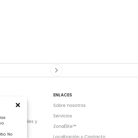
ENLACES
nica de
Sobre nosotros
Servicios
las
es Industriales y
vo.
ZonaÉlite™
tio. No
Localización y Contacto
frigerantes