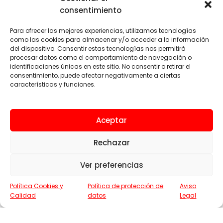
Sistemas de elevación
consentimiento
ENLACES
Para ofrecer las mejores experiencias, utilizamos tecnologías
como las cookies para almacenar y/o acceder a la información
Sobre nosotros
del dispositivo. Consentir estas tecnologías nos permitirá
procesar datos como el comportamiento de navegación o
Servicios
identificaciones únicas en este sitio. No consentir o retirar el
consentimiento, puede afectar negativamente a ciertas
ZonaÉlite™
características y funciones.
Localización y Contacto
Aceptar
LEGAL
Rechazar
Aviso legal
Política de privacidad
Ver preferencias
Términos y condiciones de uso
Política Cookies y
Política de protección de
Aviso
Política de cookies
Calidad
datos
Legal