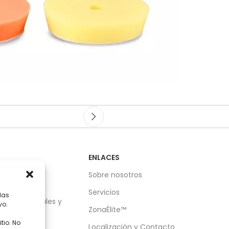
ENLACES
nica de
Sobre nosotros
Servicios
las
es Industriales y
vo.
ZonaÉlite™
tio. No
Localización y Contacto
frigerantes