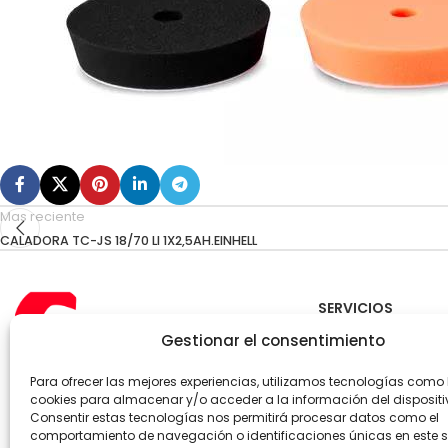
Mas reciente
CALADORA TC-JS 18/70 LI 1X2,5AH.EINHELL
SERVICIOS
Gestionar el consentimiento
CRANEMANT – Téc
Mantenimiento
Para ofrecer las mejores experiencias, utilizamos tecnologías como 
NIPPON GASES – Gas
cookies para almacenar y/o acceder a la información del dispositi
Soldadura
Consentir estas tecnologías nos permitirá procesar datos como el
Teléfono: +34 968 52 77 50
comportamiento de navegación o identificaciones únicas en este si
WhatsApp: +34 608 907 153
Kimikal – Gases Re