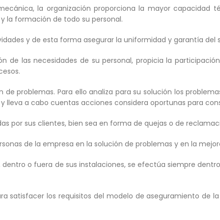
mecánica, la organización proporciona la mayor capacidad té
y la formación de todo su personal.
idades y de esta forma asegurar la uniformidad y garantía del s
ción de las necesidades de su personal, propicia la participac
cesos.
 de problemas. Para ello analiza para su solución los problemas r
 y lleva a cabo cuentas acciones considera oportunas para cons
das por sus clientes, bien sea en forma de quejas o de reclamac
ersonas de la empresa en la solución de problemas y en la mejor
ón, dentro o fuera de sus instalaciones, se efectúa siempre den
ara satisfacer los requisitos del modelo de aseguramiento de l