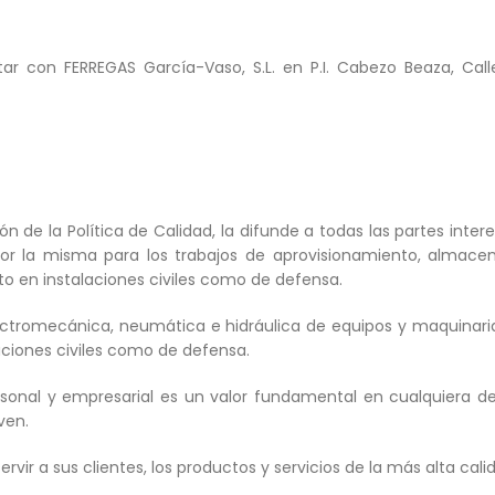
tar con FERREGAS García-Vaso, S.L. en P.I. Cabezo Beaza, Ca
ón de la Política de Calidad, la difunde a todas las partes in
 por la misma para los trabajos de aprovisionamiento, almace
nto en instalaciones civiles como de defensa.
ectromecánica, neumática e hidráulica de equipos y maquinaria 
aciones civiles como de defensa.
sonal y empresarial es un valor fundamental en cualquiera de 
ven.
rvir a sus clientes, los productos y servicios de la más alta cali