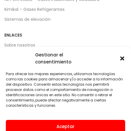
Kimikal – Gases Refrigerantes
Sistemas de elevación
ENLACES
Sobre nosotros
Gestionar el
Servicios
consentimiento
ZonaÉlite™
Para ofrecer las mejores experiencias, utilizamos tecnologías
Localización y Contacto
como las cookies para almacenar y/o acceder a la información
del dispositivo. Consentir estas tecnologías nos permitirá
procesar datos como el comportamiento de navegación o
LEGAL
identificaciones únicas en este sitio. No consentir o retirar el
consentimiento, puede afectar negativamente a ciertas
Aviso legal
características y funciones.
Política de privacidad
Términos y condiciones de uso
Aceptar
Política de cookies